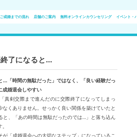
コ
ン
ご成婚までの流れ
店舗のご案内
無料オンラインカウンセリング
イベント・
テ
ン
ツ
へ
ス
キ
ッ
プ
際終了になると…
料金・プラン
代表のご挨拶
入会資格
アクセス
入会に必要な書類
会社概要
と…「時間の無駄だった」ではなく、「良い経験だっ
に成婚退会しやすい
「真剣交際まで進んだのに交際終了になってしまっ
少なくありません。せっかく良い関係を築けていたと
ると、「あの時間は無駄だったのでは…」と落ち込ん
す。
そが「成婚退会への大切なステップ」になっているこ