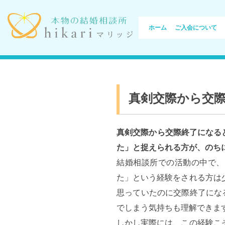
ホーム
ご入会について
真剣交際から交
イベント・パーティー
ご成婚までの流れ
ご入会について
スタッフブログ
店舗のご案内
ホーム
無料オンラインカウンセリング
真剣交際から交際終了になる
た」と捉えられる方が、のち
結婚相談所での活動の中で、
た」という経験をされる方は
思っていたのに交際終了にな
でしまう気持ちも理解できま
しかし実際には、この経験こ