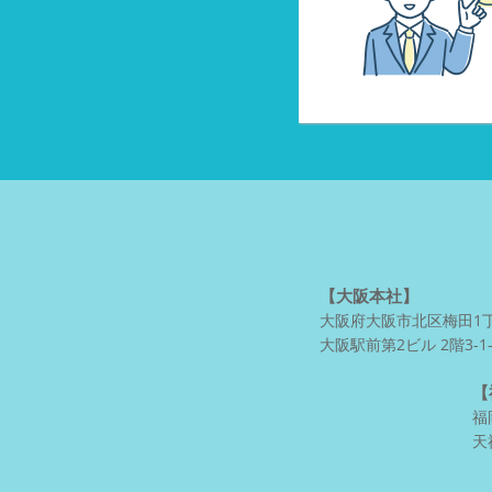
【大阪本社】
大阪府大阪市北区梅田1丁目
大阪駅前第2ビル 2階3-1-
【
福
天