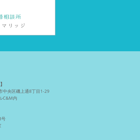
】
中央区磯上通8丁目1-29
ルC&M内
8号
室