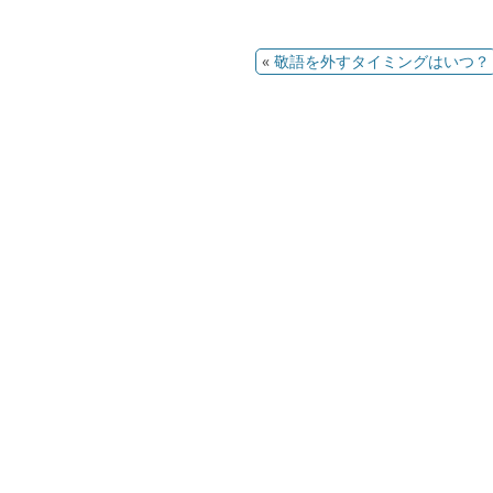
«
敬語を外すタイミングはいつ？